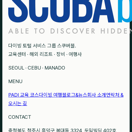
다이빙 토털 서비스 그룹 스쿠버블.
교육센터 · 해외 리조트 · 장비 · 여행사
SEOUL · CEBU · MANADO
MENU
PADI 교육 코스
다이빙 여행
블로그&뉴스
회사 소개
연락처 &
오시는 길
CONTACT
충청북도 청주시 흥덕구 복대동 3324, 두일빌딩 402호