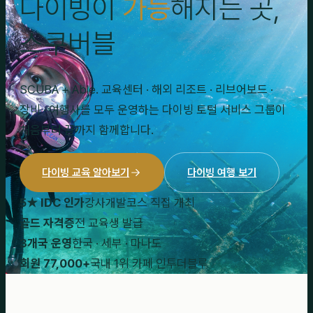
다이빙이
가능
해지는 곳,
스쿠버블
SCUBA + Able. 교육센터 · 해외 리조트 · 리브어보드 ·
장비 · 여행사를 모두 운영하는 다이빙 토털 서비스 그룹이
처음부터 끝까지 함께합니다.
다이빙 교육 알아보기
다이빙 여행 보기
5★ IDC 인가
강사개발코스 직접 개최
골드 자격증
전 교육생 발급
3개국 운영
한국 · 세부 · 마나도
회원 77,000+
국내 1위 카페 인투더블루