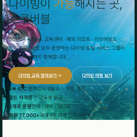
다이빙이
가능
해지는 곳,
스쿠버블
SCUBA + Able. 교육센터 · 해외 리조트 · 리브어보드 ·
장비 · 여행사를 모두 운영하는 다이빙 토털 서비스 그룹이
처음부터 끝까지 함께합니다.
다이빙 교육 알아보기
다이빙 여행 보기
5★ IDC 인가
강사개발코스 직접 개최
골드 자격증
전 교육생 발급
3개국 운영
한국 · 세부 · 마나도
회원 77,000+
국내 1위 카페 인투더블루