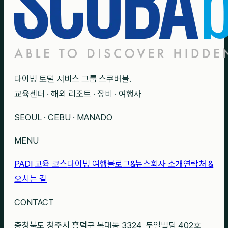
다이빙 토털 서비스 그룹 스쿠버블.
교육센터 · 해외 리조트 · 장비 · 여행사
SEOUL · CEBU · MANADO
MENU
PADI 교육 코스
다이빙 여행
블로그&뉴스
회사 소개
연락처 &
오시는 길
CONTACT
충청북도 청주시 흥덕구 복대동 3324, 두일빌딩 402호