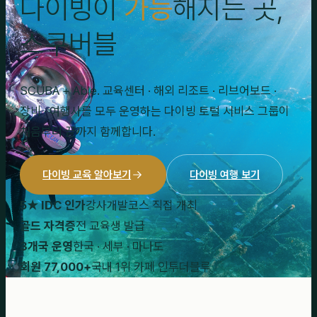
다이빙이
가능
해지는 곳,
스쿠버블
SCUBA + Able. 교육센터 · 해외 리조트 · 리브어보드 ·
장비 · 여행사를 모두 운영하는 다이빙 토털 서비스 그룹이
처음부터 끝까지 함께합니다.
다이빙 교육 알아보기
다이빙 여행 보기
5★ IDC 인가
강사개발코스 직접 개최
골드 자격증
전 교육생 발급
3개국 운영
한국 · 세부 · 마나도
회원 77,000+
국내 1위 카페 인투더블루