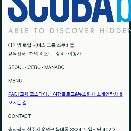
다이빙 토털 서비스 그룹 스쿠버블.
교육센터 · 해외 리조트 · 장비 · 여행사
SEOUL · CEBU · MANADO
MENU
PADI 교육 코스
다이빙 여행
블로그&뉴스
회사 소개
연락처 &
오시는 길
CONTACT
충청북도 청주시 흥덕구 복대동 3324, 두일빌딩 402호