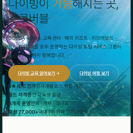
다이빙이
가능
해지는 곳,
스쿠버블
SCUBA + Able. 교육센터 · 해외 리조트 · 리브어보드 ·
장비 · 여행사를 모두 운영하는 다이빙 토털 서비스 그룹이
처음부터 끝까지 함께합니다.
다이빙 교육 알아보기
다이빙 여행 보기
5★ IDC 인가
강사개발코스 직접 개최
골드 자격증
전 교육생 발급
3개국 운영
한국 · 세부 · 마나도
회원 77,000+
국내 1위 카페 인투더블루