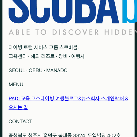
다이빙 토털 서비스 그룹 스쿠버블.
교육센터 · 해외 리조트 · 장비 · 여행사
SEOUL · CEBU · MANADO
MENU
PADI 교육 코스
다이빙 여행
블로그&뉴스
회사 소개
연락처 &
오시는 길
CONTACT
충청북도 청주시 흥덕구 복대동 3324, 두일빌딩 402호