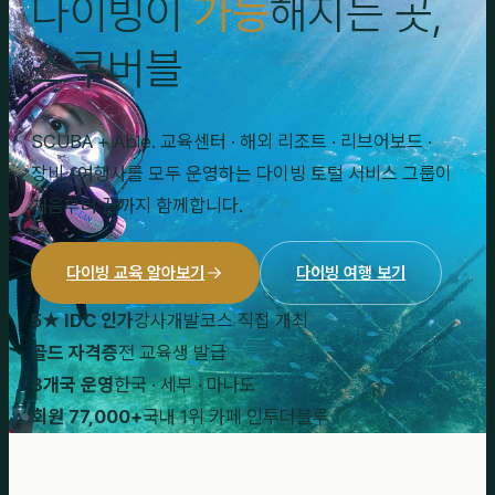
다이빙이
가능
해지는 곳,
스쿠버블
SCUBA + Able. 교육센터 · 해외 리조트 · 리브어보드 ·
장비 · 여행사를 모두 운영하는 다이빙 토털 서비스 그룹이
처음부터 끝까지 함께합니다.
다이빙 교육 알아보기
다이빙 여행 보기
5★ IDC 인가
강사개발코스 직접 개최
골드 자격증
전 교육생 발급
3개국 운영
한국 · 세부 · 마나도
회원 77,000+
국내 1위 카페 인투더블루