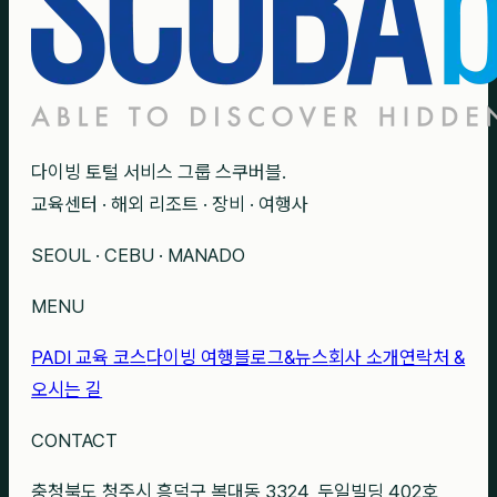
다이빙 토털 서비스 그룹 스쿠버블.
교육센터 · 해외 리조트 · 장비 · 여행사
SEOUL · CEBU · MANADO
MENU
PADI 교육 코스
다이빙 여행
블로그&뉴스
회사 소개
연락처 &
오시는 길
CONTACT
충청북도 청주시 흥덕구 복대동 3324, 두일빌딩 402호