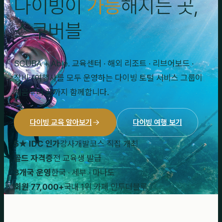
다이빙이
가능
해지는 곳,
스쿠버블
SCUBA + Able. 교육센터 · 해외 리조트 · 리브어보드 ·
장비 · 여행사를 모두 운영하는 다이빙 토털 서비스 그룹이
처음부터 끝까지 함께합니다.
다이빙 교육 알아보기
다이빙 여행 보기
5★ IDC 인가
강사개발코스 직접 개최
골드 자격증
전 교육생 발급
3개국 운영
한국 · 세부 · 마나도
회원 77,000+
국내 1위 카페 인투더블루