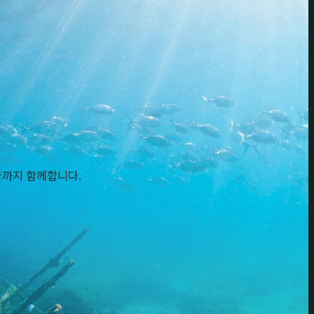
 끝까지 함께합니다.