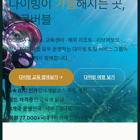
다이빙이
가능
해지는 곳,
스쿠버블
SCUBA + Able. 교육센터 · 해외 리조트 · 리브어보드 ·
장비 · 여행사를 모두 운영하는 다이빙 토털 서비스 그룹이
처음부터 끝까지 함께합니다.
다이빙 교육 알아보기
다이빙 여행 보기
5★ IDC 인가
강사개발코스 직접 개최
골드 자격증
전 교육생 발급
3개국 운영
한국 · 세부 · 마나도
회원 77,000+
국내 1위 카페 인투더블루