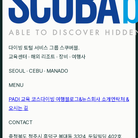
다이빙 토털 서비스 그룹 스쿠버블.
교육센터 · 해외 리조트 · 장비 · 여행사
SEOUL · CEBU · MANADO
MENU
PADI 교육 코스
다이빙 여행
블로그&뉴스
회사 소개
연락처 &
오시는 길
CONTACT
충청북도 청주시 흥덕구 복대동 3324, 두일빌딩 402호