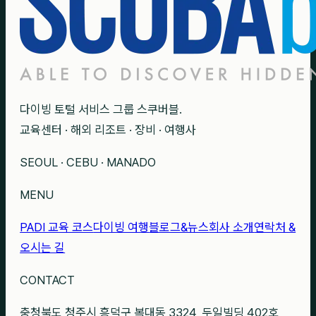
다이빙 토털 서비스 그룹 스쿠버블.
교육센터 · 해외 리조트 · 장비 · 여행사
SEOUL · CEBU · MANADO
MENU
PADI 교육 코스
다이빙 여행
블로그&뉴스
회사 소개
연락처 &
오시는 길
CONTACT
충청북도 청주시 흥덕구 복대동 3324, 두일빌딩 402호