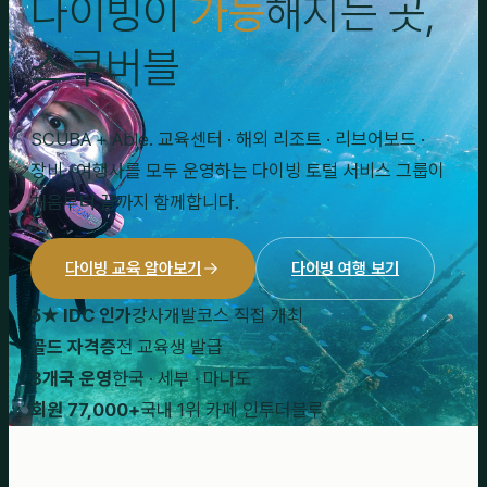
다이빙이
가능
해지는 곳,
스쿠버블
SCUBA + Able. 교육센터 · 해외 리조트 · 리브어보드 ·
장비 · 여행사를 모두 운영하는 다이빙 토털 서비스 그룹이
처음부터 끝까지 함께합니다.
다이빙 교육 알아보기
다이빙 여행 보기
5★ IDC 인가
강사개발코스 직접 개최
골드 자격증
전 교육생 발급
3개국 운영
한국 · 세부 · 마나도
회원 77,000+
국내 1위 카페 인투더블루