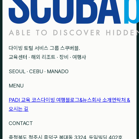
다이빙 토털 서비스 그룹 스쿠버블.
교육센터 · 해외 리조트 · 장비 · 여행사
SEOUL · CEBU · MANADO
MENU
PADI 교육 코스
다이빙 여행
블로그&뉴스
회사 소개
연락처 &
오시는 길
CONTACT
충청북도 청주시 흥덕구 복대동 3324, 두일빌딩 402호