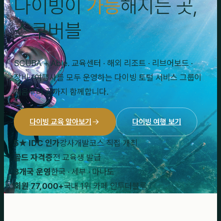
다이빙이
가능
해지는 곳,
스쿠버블
SCUBA + Able. 교육센터 · 해외 리조트 · 리브어보드 ·
장비 · 여행사를 모두 운영하는 다이빙 토털 서비스 그룹이
처음부터 끝까지 함께합니다.
다이빙 교육 알아보기
다이빙 여행 보기
5★ IDC 인가
강사개발코스 직접 개최
골드 자격증
전 교육생 발급
3개국 운영
한국 · 세부 · 마나도
회원 77,000+
국내 1위 카페 인투더블루