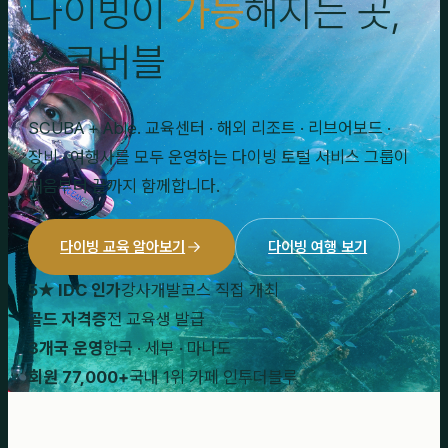
다이빙이
가능
해지는 곳,
스쿠버블
SCUBA + Able. 교육센터 · 해외 리조트 · 리브어보드 ·
장비 · 여행사를 모두 운영하는 다이빙 토털 서비스 그룹이
처음부터 끝까지 함께합니다.
다이빙 교육 알아보기
다이빙 여행 보기
5★ IDC 인가
강사개발코스 직접 개최
골드 자격증
전 교육생 발급
3개국 운영
한국 · 세부 · 마나도
회원 77,000+
국내 1위 카페 인투더블루