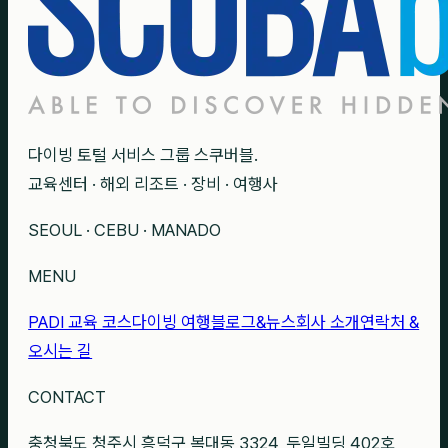
다이빙 토털 서비스 그룹 스쿠버블.
교육센터 · 해외 리조트 · 장비 · 여행사
SEOUL · CEBU · MANADO
MENU
PADI 교육 코스
다이빙 여행
블로그&뉴스
회사 소개
연락처 &
오시는 길
CONTACT
충청북도 청주시 흥덕구 복대동 3324, 두일빌딩 402호