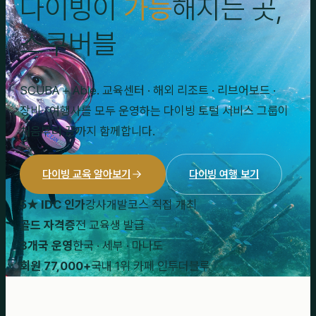
다이빙이
가능
해지는 곳,
스쿠버블
SCUBA + Able. 교육센터 · 해외 리조트 · 리브어보드 ·
장비 · 여행사를 모두 운영하는 다이빙 토털 서비스 그룹이
처음부터 끝까지 함께합니다.
다이빙 교육 알아보기
다이빙 여행 보기
5★ IDC 인가
강사개발코스 직접 개최
골드 자격증
전 교육생 발급
3개국 운영
한국 · 세부 · 마나도
회원 77,000+
국내 1위 카페 인투더블루