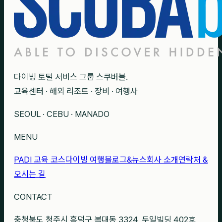
다이빙 토털 서비스 그룹 스쿠버블.
교육센터 · 해외 리조트 · 장비 · 여행사
SEOUL · CEBU · MANADO
MENU
PADI 교육 코스
다이빙 여행
블로그&뉴스
회사 소개
연락처 &
오시는 길
CONTACT
충청북도 청주시 흥덕구 복대동 3324, 두일빌딩 402호