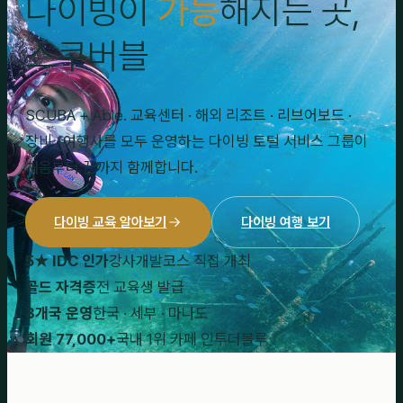
다이빙이
가능
해지는 곳,
스쿠버블
SCUBA + Able. 교육센터 · 해외 리조트 · 리브어보드 ·
장비 · 여행사를 모두 운영하는 다이빙 토털 서비스 그룹이
처음부터 끝까지 함께합니다.
다이빙 교육 알아보기
다이빙 여행 보기
5★ IDC 인가
강사개발코스 직접 개최
골드 자격증
전 교육생 발급
3개국 운영
한국 · 세부 · 마나도
회원 77,000+
국내 1위 카페 인투더블루