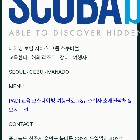
다이빙 토털 서비스 그룹 스쿠버블.
교육센터 · 해외 리조트 · 장비 · 여행사
SEOUL · CEBU · MANADO
MENU
PADI 교육 코스
다이빙 여행
블로그&뉴스
회사 소개
연락처 &
오시는 길
CONTACT
충청북도 청주시 흥덕구 복대동 3324, 두일빌딩 402호