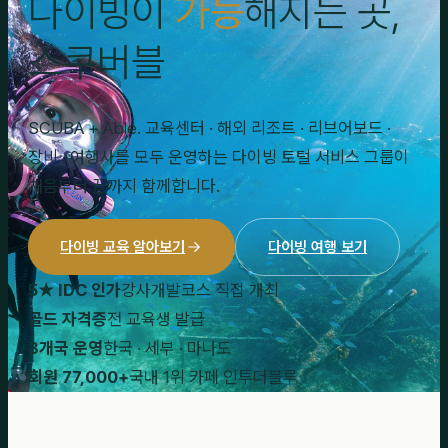
다이빙이
가능
해지는 곳,
스쿠버블
SCUBA + Able. 교육센터 · 해외 리조트 · 리브어보드 ·
장비 · 여행사를 모두 운영하는 다이빙 토털 서비스 그룹이
처음부터 끝까지 함께합니다.
다이빙 교육 알아보기
다이빙 여행 보기
5★ IDC 인가
강사개발코스 직접 개최
골드 자격증
전 교육생 발급
3개국 운영
한국 · 세부 · 마나도
회원 77,000+
국내 1위 카페 인투더블루