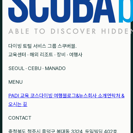
다이빙 토털 서비스 그룹 스쿠버블.
교육센터 · 해외 리조트 · 장비 · 여행사
SEOUL · CEBU · MANADO
MENU
PADI 교육 코스
다이빙 여행
블로그&뉴스
회사 소개
연락처 &
오시는 길
CONTACT
충청북도 청주시 흥덕구 복대동 3324, 두일빌딩 402호