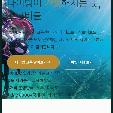
다이빙이
가능
해지는 곳,
스쿠버블
SCUBA + Able. 교육센터 · 해외 리조트 · 리브어보드 ·
장비 · 여행사를 모두 운영하는 다이빙 토털 서비스 그룹이
처음부터 끝까지 함께합니다.
다이빙 교육 알아보기
다이빙 여행 보기
5★ IDC 인가
강사개발코스 직접 개최
골드 자격증
전 교육생 발급
3개국 운영
한국 · 세부 · 마나도
회원 77,000+
국내 1위 카페 인투더블루