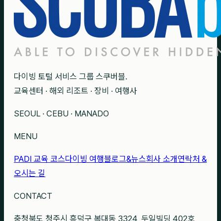
다이빙 토털 서비스 그룹 스쿠버블.
교육센터 · 해외 리조트 · 장비 · 여행사
SEOUL · CEBU · MANADO
MENU
PADI 교육 코스
다이빙 여행
블로그&뉴스
회사 소개
연락처 &
오시는 길
CONTACT
충청북도 청주시 흥덕구 복대동 3324, 두일빌딩 402호