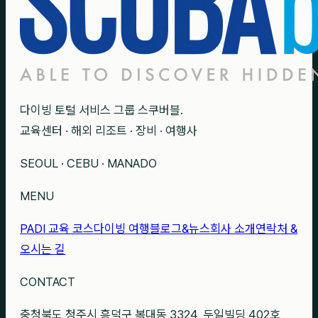
다이빙 토털 서비스 그룹 스쿠버블.
교육센터 · 해외 리조트 · 장비 · 여행사
SEOUL · CEBU · MANADO
MENU
PADI 교육 코스
다이빙 여행
블로그&뉴스
회사 소개
연락처 &
오시는 길
CONTACT
충청북도 청주시 흥덕구 복대동 3324, 두일빌딩 402호