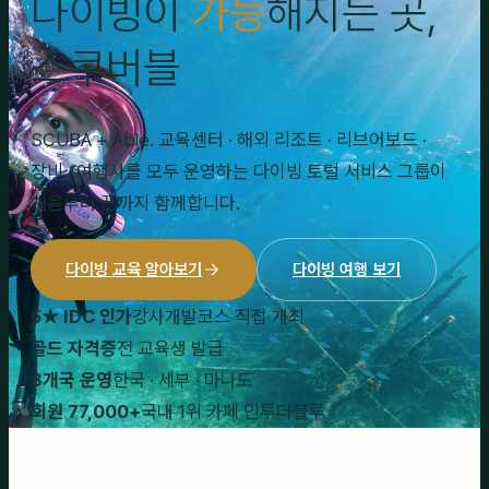
다이빙이
가능
해지는 곳,
스쿠버블
SCUBA + Able. 교육센터 · 해외 리조트 · 리브어보드 ·
장비 · 여행사를 모두 운영하는 다이빙 토털 서비스 그룹이
처음부터 끝까지 함께합니다.
다이빙 교육 알아보기
다이빙 여행 보기
5★ IDC 인가
강사개발코스 직접 개최
골드 자격증
전 교육생 발급
3개국 운영
한국 · 세부 · 마나도
회원 77,000+
국내 1위 카페 인투더블루