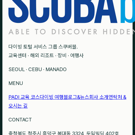
다이빙 토털 서비스 그룹 스쿠버블.
교육센터 · 해외 리조트 · 장비 · 여행사
SEOUL · CEBU · MANADO
MENU
PADI 교육 코스
다이빙 여행
블로그&뉴스
회사 소개
연락처 &
오시는 길
CONTACT
충청북도 청주시 흥덕구 복대동 3324, 두일빌딩 402호