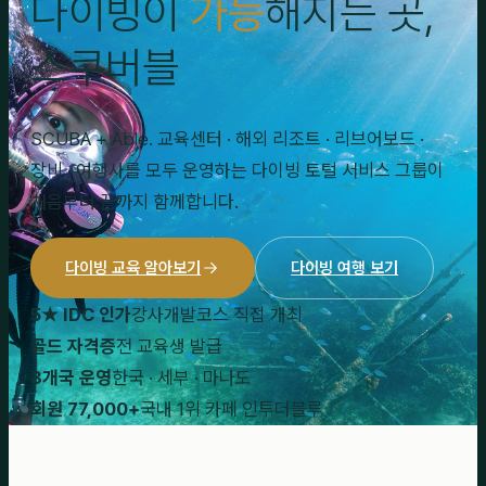
다이빙이
가능
해지는 곳,
스쿠버블
SCUBA + Able. 교육센터 · 해외 리조트 · 리브어보드 ·
장비 · 여행사를 모두 운영하는 다이빙 토털 서비스 그룹이
처음부터 끝까지 함께합니다.
다이빙 교육 알아보기
다이빙 여행 보기
5★ IDC 인가
강사개발코스 직접 개최
골드 자격증
전 교육생 발급
3개국 운영
한국 · 세부 · 마나도
회원 77,000+
국내 1위 카페 인투더블루