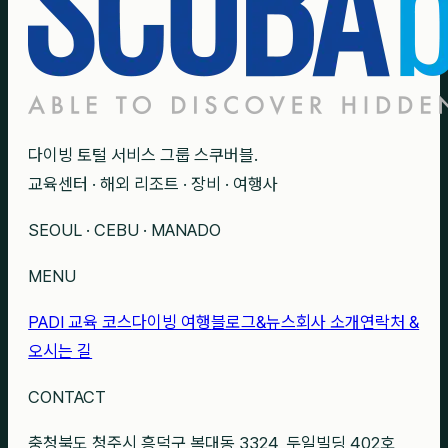
다이빙 토털 서비스 그룹 스쿠버블.
교육센터 · 해외 리조트 · 장비 · 여행사
SEOUL · CEBU · MANADO
MENU
PADI 교육 코스
다이빙 여행
블로그&뉴스
회사 소개
연락처 &
오시는 길
CONTACT
충청북도 청주시 흥덕구 복대동 3324, 두일빌딩 402호