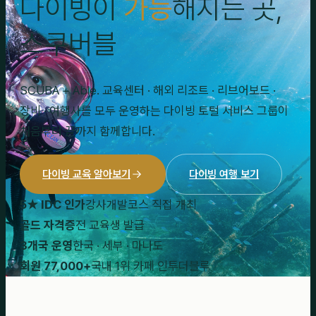
다이빙이
가능
해지는 곳,
스쿠버블
SCUBA + Able. 교육센터 · 해외 리조트 · 리브어보드 ·
장비 · 여행사를 모두 운영하는 다이빙 토털 서비스 그룹이
처음부터 끝까지 함께합니다.
다이빙 교육 알아보기
다이빙 여행 보기
5★ IDC 인가
강사개발코스 직접 개최
골드 자격증
전 교육생 발급
3개국 운영
한국 · 세부 · 마나도
회원 77,000+
국내 1위 카페 인투더블루