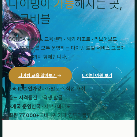
다이빙이
가능
해지는 곳,
스쿠버블
SCUBA + Able. 교육센터 · 해외 리조트 · 리브어보드 ·
장비 · 여행사를 모두 운영하는 다이빙 토털 서비스 그룹이
처음부터 끝까지 함께합니다.
다이빙 교육 알아보기
다이빙 여행 보기
5★ IDC 인가
강사개발코스 직접 개최
골드 자격증
전 교육생 발급
3개국 운영
한국 · 세부 · 마나도
회원 77,000+
국내 1위 카페 인투더블루