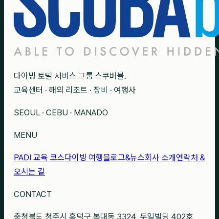
다이빙 토털 서비스 그룹 스쿠버블.
교육센터 · 해외 리조트 · 장비 · 여행사
SEOUL · CEBU · MANADO
MENU
PADI 교육 코스
다이빙 여행
블로그&뉴스
회사 소개
연락처 &
오시는 길
CONTACT
충청북도 청주시 흥덕구 복대동 3324, 두일빌딩 402호