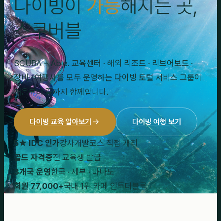
다이빙이
가능
해지는 곳,
스쿠버블
SCUBA + Able. 교육센터 · 해외 리조트 · 리브어보드 ·
장비 · 여행사를 모두 운영하는 다이빙 토털 서비스 그룹이
처음부터 끝까지 함께합니다.
다이빙 교육 알아보기
다이빙 여행 보기
5★ IDC 인가
강사개발코스 직접 개최
골드 자격증
전 교육생 발급
3개국 운영
한국 · 세부 · 마나도
회원 77,000+
국내 1위 카페 인투더블루