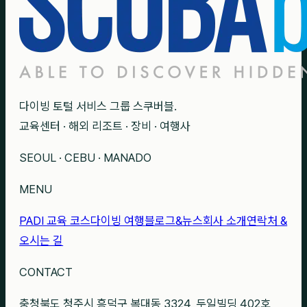
다이빙 토털 서비스 그룹 스쿠버블.
교육센터 · 해외 리조트 · 장비 · 여행사
SEOUL · CEBU · MANADO
MENU
PADI 교육 코스
다이빙 여행
블로그&뉴스
회사 소개
연락처 &
오시는 길
CONTACT
충청북도 청주시 흥덕구 복대동 3324, 두일빌딩 402호