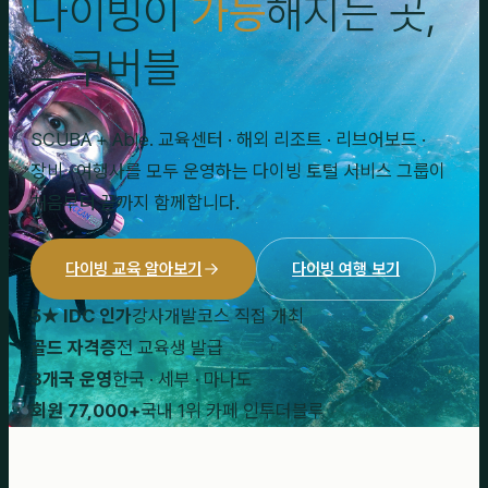
다이빙이
가능
해지는 곳,
스쿠버블
SCUBA + Able. 교육센터 · 해외 리조트 · 리브어보드 ·
장비 · 여행사를 모두 운영하는 다이빙 토털 서비스 그룹이
처음부터 끝까지 함께합니다.
다이빙 교육 알아보기
다이빙 여행 보기
5★ IDC 인가
강사개발코스 직접 개최
골드 자격증
전 교육생 발급
3개국 운영
한국 · 세부 · 마나도
회원 77,000+
국내 1위 카페 인투더블루