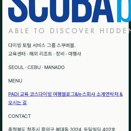
다이빙 토털 서비스 그룹 스쿠버블.
교육센터 · 해외 리조트 · 장비 · 여행사
SEOUL · CEBU · MANADO
MENU
PADI 교육 코스
다이빙 여행
블로그&뉴스
회사 소개
연락처 &
오시는 길
CONTACT
충청북도 청주시 흥덕구 복대동 3324, 두일빌딩 402호