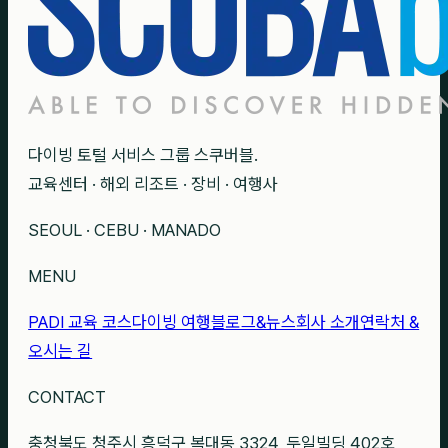
다이빙 토털 서비스 그룹 스쿠버블.
교육센터 · 해외 리조트 · 장비 · 여행사
SEOUL · CEBU · MANADO
MENU
PADI 교육 코스
다이빙 여행
블로그&뉴스
회사 소개
연락처 &
오시는 길
CONTACT
충청북도 청주시 흥덕구 복대동 3324, 두일빌딩 402호