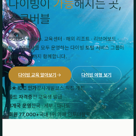
다이빙이
가능
해지는 곳,
스쿠버블
SCUBA + Able. 교육센터 · 해외 리조트 · 리브어보드 ·
장비 · 여행사를 모두 운영하는 다이빙 토털 서비스 그룹이
처음부터 끝까지 함께합니다.
다이빙 교육 알아보기
다이빙 여행 보기
5★ IDC 인가
강사개발코스 직접 개최
골드 자격증
전 교육생 발급
3개국 운영
한국 · 세부 · 마나도
회원 77,000+
국내 1위 카페 인투더블루