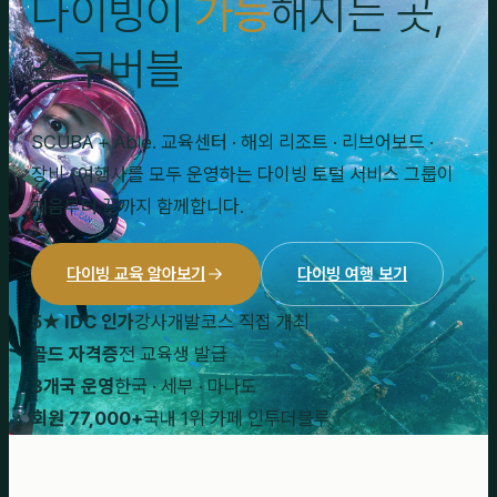
다이빙이
가능
해지는 곳,
스쿠버블
SCUBA + Able. 교육센터 · 해외 리조트 · 리브어보드 ·
장비 · 여행사를 모두 운영하는 다이빙 토털 서비스 그룹이
처음부터 끝까지 함께합니다.
다이빙 교육 알아보기
다이빙 여행 보기
5★ IDC 인가
강사개발코스 직접 개최
골드 자격증
전 교육생 발급
3개국 운영
한국 · 세부 · 마나도
회원 77,000+
국내 1위 카페 인투더블루