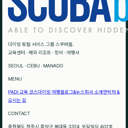
다이빙 토털 서비스 그룹 스쿠버블.
교육센터 · 해외 리조트 · 장비 · 여행사
SEOUL · CEBU · MANADO
MENU
PADI 교육 코스
다이빙 여행
블로그&뉴스
회사 소개
연락처 &
오시는 길
CONTACT
충청북도 청주시 흥덕구 복대동 3324, 두일빌딩 402호