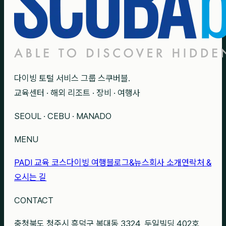
다이빙 토털 서비스 그룹 스쿠버블.
교육센터 · 해외 리조트 · 장비 · 여행사
SEOUL · CEBU · MANADO
MENU
PADI 교육 코스
다이빙 여행
블로그&뉴스
회사 소개
연락처 &
오시는 길
CONTACT
충청북도 청주시 흥덕구 복대동 3324, 두일빌딩 402호