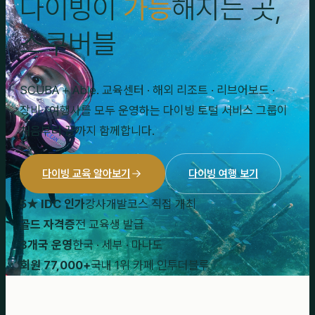
다이빙이
가능
해지는 곳,
스쿠버블
SCUBA + Able. 교육센터 · 해외 리조트 · 리브어보드 ·
장비 · 여행사를 모두 운영하는 다이빙 토털 서비스 그룹이
처음부터 끝까지 함께합니다.
다이빙 교육 알아보기
다이빙 여행 보기
5★ IDC 인가
강사개발코스 직접 개최
골드 자격증
전 교육생 발급
3개국 운영
한국 · 세부 · 마나도
회원 77,000+
국내 1위 카페 인투더블루