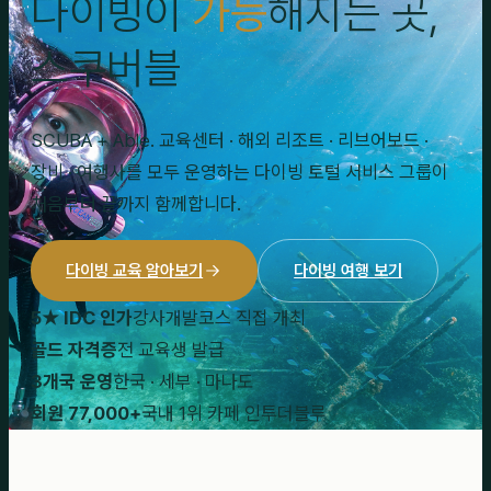
다이빙이
가능
해지는 곳,
스쿠버블
SCUBA + Able. 교육센터 · 해외 리조트 · 리브어보드 ·
장비 · 여행사를 모두 운영하는 다이빙 토털 서비스 그룹이
처음부터 끝까지 함께합니다.
다이빙 교육 알아보기
다이빙 여행 보기
5★ IDC 인가
강사개발코스 직접 개최
골드 자격증
전 교육생 발급
3개국 운영
한국 · 세부 · 마나도
회원 77,000+
국내 1위 카페 인투더블루