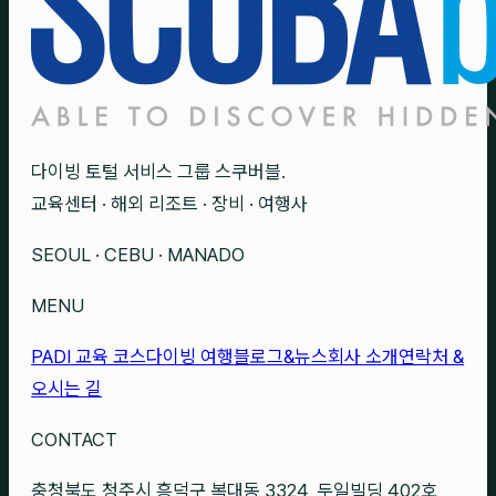
다이빙 토털 서비스 그룹 스쿠버블.
교육센터 · 해외 리조트 · 장비 · 여행사
SEOUL · CEBU · MANADO
MENU
PADI 교육 코스
다이빙 여행
블로그&뉴스
회사 소개
연락처 &
오시는 길
CONTACT
충청북도 청주시 흥덕구 복대동 3324, 두일빌딩 402호