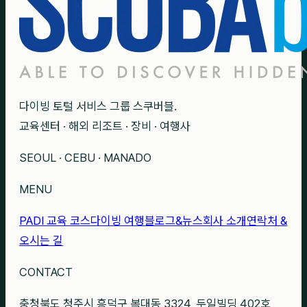
다이빙 토털 서비스 그룹 스쿠버블.
교육센터 · 해외 리조트 · 장비 · 여행사
SEOUL · CEBU · MANADO
MENU
PADI 교육 코스
다이빙 여행
블로그&뉴스
회사 소개
연락처 &
오시는 길
CONTACT
충청북도 청주시 흥덕구 복대동 3324, 두일빌딩 402호