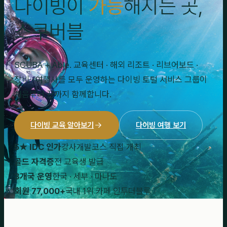
다이빙이
가능
해지는 곳,
스쿠버블
SCUBA + Able. 교육센터 · 해외 리조트 · 리브어보드 ·
장비 · 여행사를 모두 운영하는 다이빙 토털 서비스 그룹이
처음부터 끝까지 함께합니다.
다이빙 교육 알아보기
다이빙 여행 보기
5★ IDC 인가
강사개발코스 직접 개최
골드 자격증
전 교육생 발급
3개국 운영
한국 · 세부 · 마나도
회원 77,000+
국내 1위 카페 인투더블루