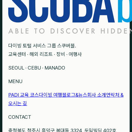
다이빙 토털 서비스 그룹 스쿠버블.
교육센터 · 해외 리조트 · 장비 · 여행사
SEOUL · CEBU · MANADO
MENU
PADI 교육 코스
다이빙 여행
블로그&뉴스
회사 소개
연락처 &
오시는 길
CONTACT
충청북도 청주시 흥덕구 복대동 3324, 두일빌딩 402호