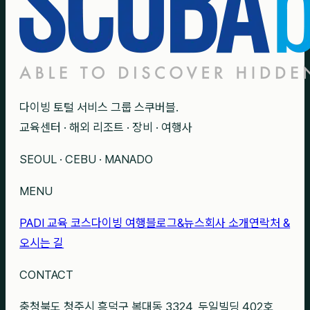
다이빙 토털 서비스 그룹 스쿠버블.
교육센터 · 해외 리조트 · 장비 · 여행사
SEOUL · CEBU · MANADO
MENU
PADI 교육 코스
다이빙 여행
블로그&뉴스
회사 소개
연락처 &
오시는 길
CONTACT
충청북도 청주시 흥덕구 복대동 3324, 두일빌딩 402호