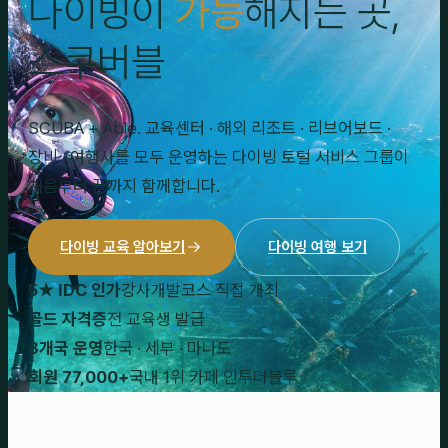
다이빙이
가능
해지는 곳,
스쿠버블
SCUBA + Able. 교육센터 · 해외 리조트 · 리브어보드 ·
장비 · 여행사를 모두 운영하는 다이빙 토털 서비스 그룹이
처음부터 끝까지 함께합니다.
다이빙 교육 알아보기
다이빙 여행 보기
5★ IDC 인가
강사개발코스 직접 개최
골드 자격증
전 교육생 발급
3개국 운영
한국 · 세부 · 마나도
회원 77,000+
국내 1위 카페 인투더블루