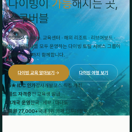
다이빙이
가능
해지는 곳,
스쿠버블
SCUBA + Able. 교육센터 · 해외 리조트 · 리브어보드 ·
장비 · 여행사를 모두 운영하는 다이빙 토털 서비스 그룹이
처음부터 끝까지 함께합니다.
다이빙 교육 알아보기
다이빙 여행 보기
5★ IDC 인가
강사개발코스 직접 개최
골드 자격증
전 교육생 발급
3개국 운영
한국 · 세부 · 마나도
회원 77,000+
국내 1위 카페 인투더블루