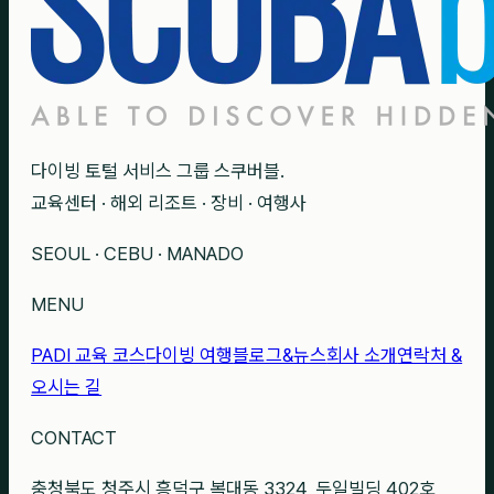
다이빙 토털 서비스 그룹 스쿠버블.
교육센터 · 해외 리조트 · 장비 · 여행사
SEOUL · CEBU · MANADO
MENU
PADI 교육 코스
다이빙 여행
블로그&뉴스
회사 소개
연락처 &
오시는 길
CONTACT
충청북도 청주시 흥덕구 복대동 3324, 두일빌딩 402호