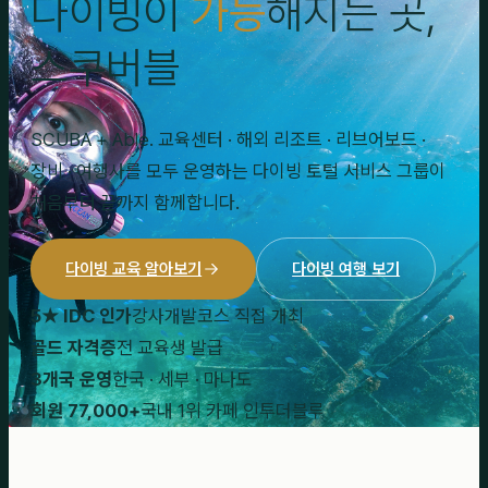
다이빙이
가능
해지는 곳,
스쿠버블
SCUBA + Able. 교육센터 · 해외 리조트 · 리브어보드 ·
장비 · 여행사를 모두 운영하는 다이빙 토털 서비스 그룹이
처음부터 끝까지 함께합니다.
다이빙 교육 알아보기
다이빙 여행 보기
5★ IDC 인가
강사개발코스 직접 개최
골드 자격증
전 교육생 발급
3개국 운영
한국 · 세부 · 마나도
회원 77,000+
국내 1위 카페 인투더블루