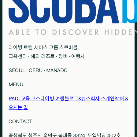
다이빙 토털 서비스 그룹 스쿠버블.
교육센터 · 해외 리조트 · 장비 · 여행사
SEOUL · CEBU · MANADO
MENU
PADI 교육 코스
다이빙 여행
블로그&뉴스
회사 소개
연락처 &
오시는 길
CONTACT
충청북도 청주시 흥덕구 복대동 3324, 두일빌딩 402호