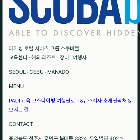
다이빙 토털 서비스 그룹 스쿠버블.
교육센터 · 해외 리조트 · 장비 · 여행사
SEOUL · CEBU · MANADO
MENU
PADI 교육 코스
다이빙 여행
블로그&뉴스
회사 소개
연락처 &
오시는 길
CONTACT
충청북도 청주시 흥덕구 복대동 3324, 두일빌딩 402호