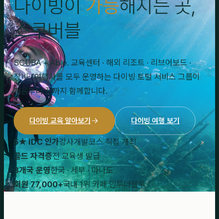
다이빙이
가능
해지는 곳,
스쿠버블
SCUBA + Able. 교육센터 · 해외 리조트 · 리브어보드 ·
장비 · 여행사를 모두 운영하는 다이빙 토털 서비스 그룹이
처음부터 끝까지 함께합니다.
다이빙 교육 알아보기
다이빙 여행 보기
5★ IDC 인가
강사개발코스 직접 개최
골드 자격증
전 교육생 발급
3개국 운영
한국 · 세부 · 마나도
회원 77,000+
국내 1위 카페 인투더블루