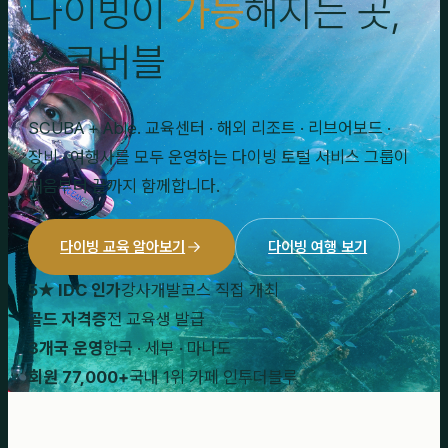
다이빙이
가능
해지는 곳,
스쿠버블
SCUBA + Able. 교육센터 · 해외 리조트 · 리브어보드 ·
장비 · 여행사를 모두 운영하는 다이빙 토털 서비스 그룹이
처음부터 끝까지 함께합니다.
다이빙 교육 알아보기
다이빙 여행 보기
5★ IDC 인가
강사개발코스 직접 개최
골드 자격증
전 교육생 발급
3개국 운영
한국 · 세부 · 마나도
회원 77,000+
국내 1위 카페 인투더블루