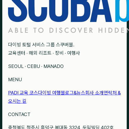
다이빙 토털 서비스 그룹 스쿠버블.
교육센터 · 해외 리조트 · 장비 · 여행사
SEOUL · CEBU · MANADO
MENU
PADI 교육 코스
다이빙 여행
블로그&뉴스
회사 소개
연락처 &
오시는 길
CONTACT
충청북도 청주시 흥덕구 복대동 3324, 두일빌딩 402호