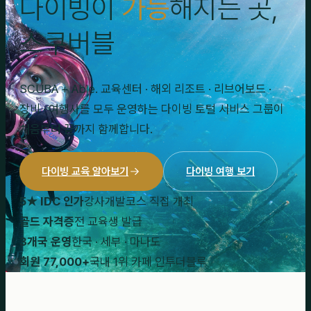
다이빙이
가능
해지는 곳,
스쿠버블
SCUBA + Able. 교육센터 · 해외 리조트 · 리브어보드 ·
장비 · 여행사를 모두 운영하는 다이빙 토털 서비스 그룹이
처음부터 끝까지 함께합니다.
다이빙 교육 알아보기
다이빙 여행 보기
5★ IDC 인가
강사개발코스 직접 개최
골드 자격증
전 교육생 발급
3개국 운영
한국 · 세부 · 마나도
회원 77,000+
국내 1위 카페 인투더블루