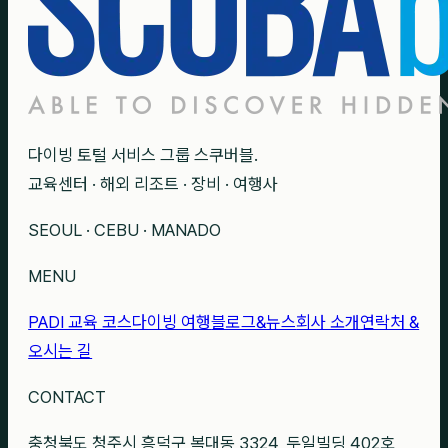
다이빙 토털 서비스 그룹 스쿠버블.
교육센터 · 해외 리조트 · 장비 · 여행사
SEOUL · CEBU · MANADO
MENU
PADI 교육 코스
다이빙 여행
블로그&뉴스
회사 소개
연락처 &
오시는 길
CONTACT
충청북도 청주시 흥덕구 복대동 3324, 두일빌딩 402호