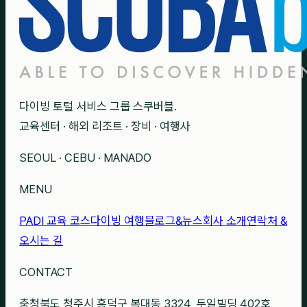
다이빙 토털 서비스 그룹 스쿠버블.
교육센터 · 해외 리조트 · 장비 · 여행사
SEOUL · CEBU · MANADO
MENU
PADI 교육 코스
다이빙 여행
블로그&뉴스
회사 소개
연락처 &
오시는 길
CONTACT
충청북도 청주시 흥덕구 복대동 3324, 두일빌딩 402호