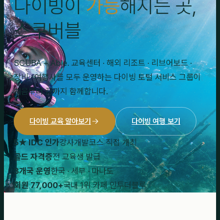
다이빙이
가능
해지는 곳,
스쿠버블
SCUBA + Able. 교육센터 · 해외 리조트 · 리브어보드 ·
장비 · 여행사를 모두 운영하는 다이빙 토털 서비스 그룹이
처음부터 끝까지 함께합니다.
다이빙 교육 알아보기
다이빙 여행 보기
5★ IDC 인가
강사개발코스 직접 개최
골드 자격증
전 교육생 발급
3개국 운영
한국 · 세부 · 마나도
회원 77,000+
국내 1위 카페 인투더블루