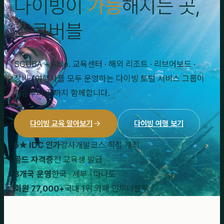
다이빙이
가능
해지는 곳,
스쿠버블
SCUBA + Able. 교육센터 · 해외 리조트 · 리브어보드 ·
장비 · 여행사를 모두 운영하는 다이빙 토털 서비스 그룹이
처음부터 끝까지 함께합니다.
다이빙 교육 알아보기
다이빙 여행 보기
5★ IDC 인가
강사개발코스 직접 개최
골드 자격증
전 교육생 발급
3개국 운영
한국 · 세부 · 마나도
회원 77,000+
국내 1위 카페 인투더블루