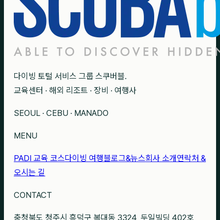
다이빙 토털 서비스 그룹 스쿠버블.
교육센터 · 해외 리조트 · 장비 · 여행사
SEOUL · CEBU · MANADO
MENU
PADI 교육 코스
다이빙 여행
블로그&뉴스
회사 소개
연락처 &
오시는 길
CONTACT
충청북도 청주시 흥덕구 복대동 3324, 두일빌딩 402호