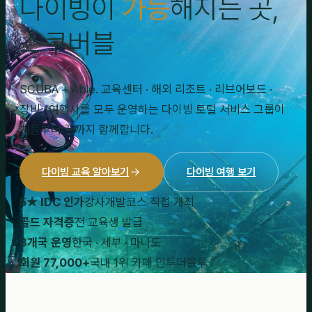
다이빙이
가능
해지는 곳,
스쿠버블
SCUBA + Able. 교육센터 · 해외 리조트 · 리브어보드 ·
장비 · 여행사를 모두 운영하는 다이빙 토털 서비스 그룹이
처음부터 끝까지 함께합니다.
다이빙 교육 알아보기
다이빙 여행 보기
5★ IDC 인가
강사개발코스 직접 개최
골드 자격증
전 교육생 발급
3개국 운영
한국 · 세부 · 마나도
회원 77,000+
국내 1위 카페 인투더블루