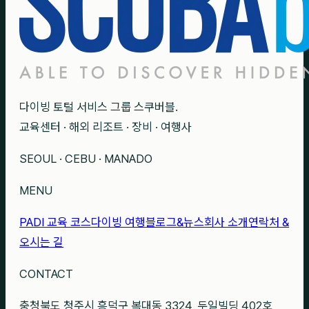
다이빙 토털 서비스 그룹 스쿠버블.
교육센터 · 해외 리조트 · 장비 · 여행사
SEOUL · CEBU · MANADO
MENU
PADI 교육 코스
다이빙 여행
블로그&뉴스
회사 소개
연락처 &
오시는 길
CONTACT
충청북도 청주시 흥덕구 복대동 3324, 두일빌딩 402호