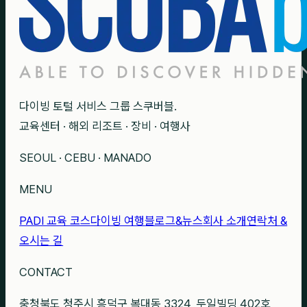
다이빙 토털 서비스 그룹 스쿠버블.
교육센터 · 해외 리조트 · 장비 · 여행사
SEOUL · CEBU · MANADO
MENU
PADI 교육 코스
다이빙 여행
블로그&뉴스
회사 소개
연락처 &
오시는 길
CONTACT
충청북도 청주시 흥덕구 복대동 3324, 두일빌딩 402호