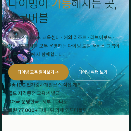
다이빙이
가능
해지는 곳,
스쿠버블
SCUBA + Able. 교육센터 · 해외 리조트 · 리브어보드 ·
장비 · 여행사를 모두 운영하는 다이빙 토털 서비스 그룹이
처음부터 끝까지 함께합니다.
다이빙 교육 알아보기
다이빙 여행 보기
5★ IDC 인가
강사개발코스 직접 개최
골드 자격증
전 교육생 발급
3개국 운영
한국 · 세부 · 마나도
회원 77,000+
국내 1위 카페 인투더블루