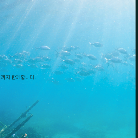
 끝까지 함께합니다.