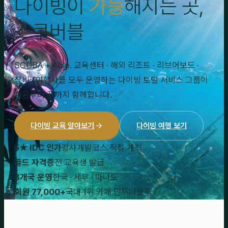
다이빙이
가능
해지는 곳,
스쿠버블
SCUBA + Able. 교육센터 · 해외 리조트 · 리브어보드 ·
장비 · 여행사를 모두 운영하는 다이빙 토털 서비스 그룹이
처음부터 끝까지 함께합니다.
다이빙 교육 알아보기
다이빙 여행 보기
5★ IDC 인가
강사개발코스 직접 개최
골드 자격증
전 교육생 발급
3개국 운영
한국 · 세부 · 마나도
회원 77,000+
국내 1위 카페 인투더블루