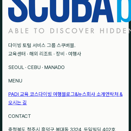
다이빙 토털 서비스 그룹 스쿠버블.
교육센터 · 해외 리조트 · 장비 · 여행사
SEOUL · CEBU · MANADO
MENU
PADI 교육 코스
다이빙 여행
블로그&뉴스
회사 소개
연락처 &
오시는 길
CONTACT
충청북도 청주시 흥덕구 복대동 3324, 두일빌딩 402호