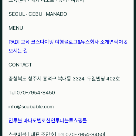
SEOUL · CEBU · MANADO
MENU
PADI 교육 코스
다이빙 여행
블로그&뉴스
회사 소개
연락처 &
오시는 길
CONTACT
충청북도 청주시 흥덕구 복대동 3324, 두일빌딩 402호
Tel 070-7954-8450
info@scubable.com
인투블 마나도
벨로션
인투더블루
쇼핑몰
스쿠버블
|
대표 조인호
|
Tel 070-7954-8450
|